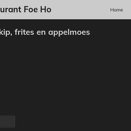
aurant Foe Ho
Home
ip, frites en appelmoes