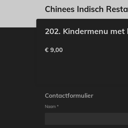
Ga
Chinees Indisch Rest
direct
naar
de
202. Kindermenu met k
hoofdinhoud
€ 9,00
Contactformulier
Naam *