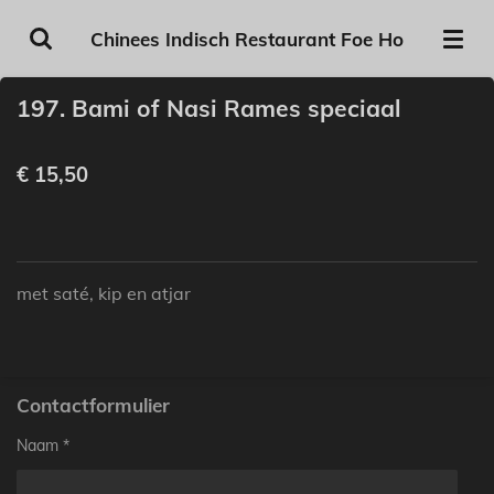
Ga
Chinees Indisch Restaurant Foe Ho
direct
naar
197. Bami of Nasi Rames speciaal
de
hoofdinhoud
€ 15,50
met saté, kip en atjar
Contactformulier
Naam *