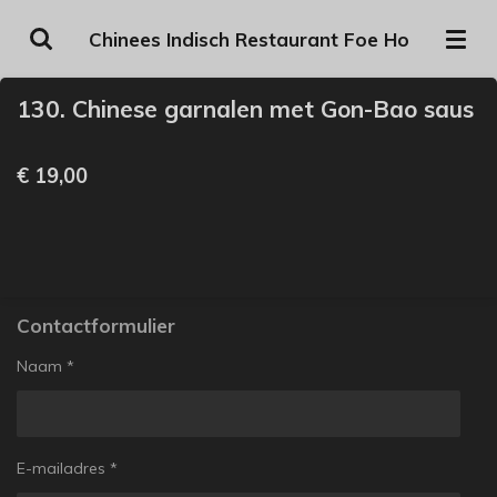
Ga
Chinees Indisch Restaurant Foe Ho
direct
naar
130. Chinese garnalen met Gon-Bao saus
de
hoofdinhoud
€ 19,00
Contactformulier
Naam *
E-mailadres *