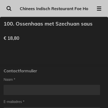
Ga
Chinees Indisch Restaurant Foe Ho
direct
naar
100. Ossenhaas met Szechuan saus
de
hoofdinhoud
€ 18,80
Contactformulier
Naam *
E-mailadres *