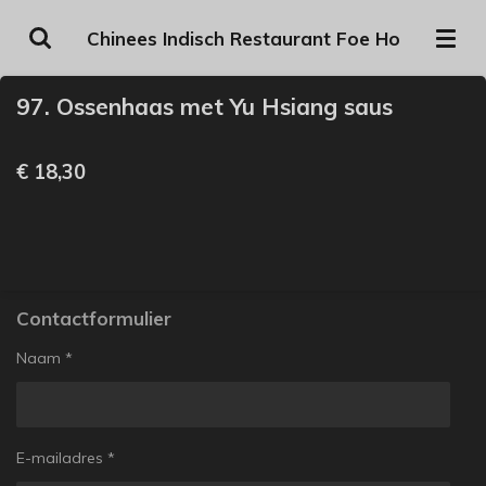
Ga
Chinees Indisch Restaurant Foe Ho
direct
naar
97. Ossenhaas met Yu Hsiang saus
de
hoofdinhoud
€ 18,30
Contactformulier
Naam *
E-mailadres *