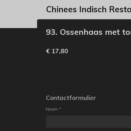
Ga
Chinees Indisch Rest
direct
naar
de
93. Ossenhaas met t
hoofdinhoud
€ 17,80
Contactformulier
Naam *