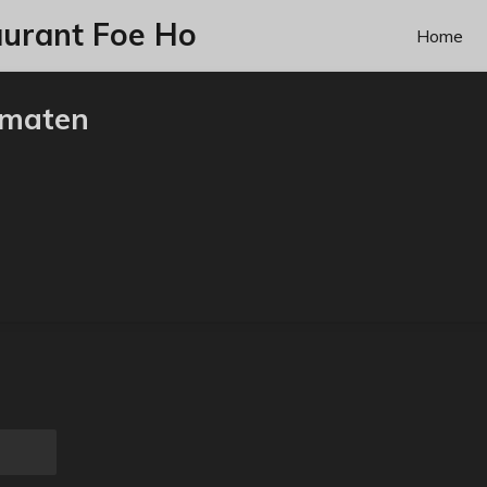
aurant Foe Ho
Home
omaten