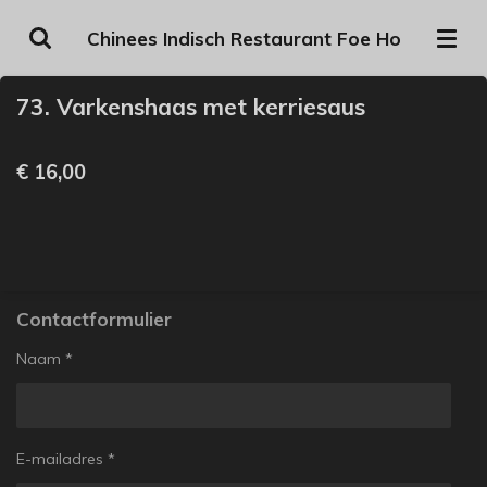
Ga
Chinees Indisch Restaurant Foe Ho
direct
naar
73. Varkenshaas met kerriesaus
de
hoofdinhoud
€ 16,00
Contactformulier
Naam *
E-mailadres *