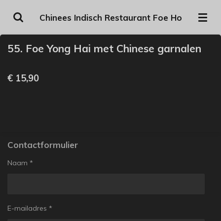
Ga
Chinees Indisch Restaurant Foe Ho
direct
naar
55. Foe Yong Hai met Chinese garnalen
de
hoofdinhoud
€ 15,90
Contactformulier
Naam *
E-mailadres *