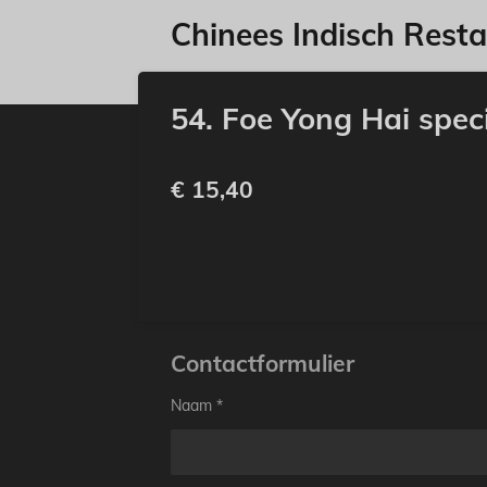
Ga
Chinees Indisch Rest
direct
naar
de
54. Foe Yong Hai spec
hoofdinhoud
€ 15,40
Contactformulier
Naam *