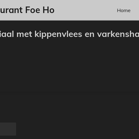
aurant Foe Ho
Home
iaal met kippenvlees en varkensh