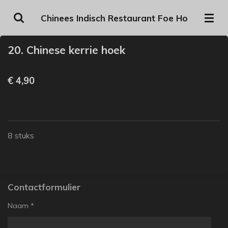
Ga
Chinees Indisch Restaurant Foe Ho
direct
naar
20. Chinese kerrie hoek
de
hoofdinhoud
€ 4,90
8 stuks
Contactformulier
Naam *