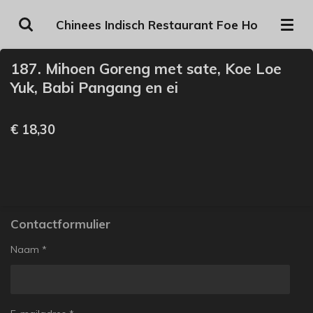
Ga
Chinees Indisch Restaurant Foe Ho
direct
naar
187. Mihoen Goreng met sate, Koe Loe
de
Yuk, Babi Pangang en ei
hoofdinhoud
€ 18,30
Contactformulier
Naam *